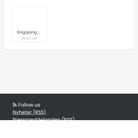
Xingqiang Song vid Statens geotekniska institut, SGI
MEDIA USE
Follow us
Nyheter (RSS)
Pressmeddelanden (RSS)
Bloggposter (RSS)