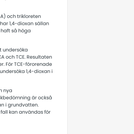
CA) och trikloreten
har 1,4-dioxan sällan
 haft så höga
tt undersöka
CA och TCE. Resultaten
r. För TCE-förorenade
ndersöka 1,4-dioxan i
n nya
iskbedömning är också
n i grundvatten.
 fall kan användas för