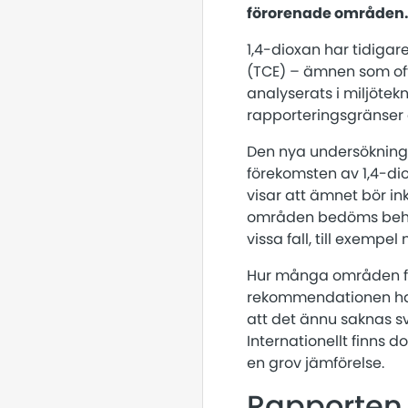
förorenade områden
1,4-dioxan har tidigare
(TCE) – ämnen som oft
analyserats i miljötek
rapporteringsgränser 
Den nya undersökninge
förekomsten av 1,4-di
visar att ämnet bör i
områden bedöms behov
vissa fall, till exempe
Hur många områden fö
rekommendationen har
att det ännu saknas s
Internationellt finns 
en grov jämförelse.
Rapporten