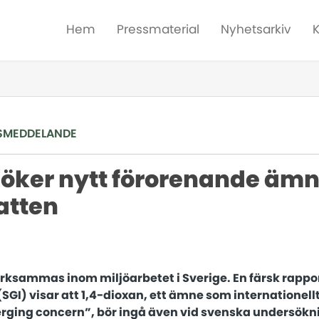
Hem
Pressmaterial
Nyhetsarkiv
SMEDDELANDE
öker nytt förorenande ämn
atten
ksammas inom miljöarbetet i Sverige. En färsk rappor
(SGI) visar att 1,4-dioxan, ett ämne som internationel
ging concern”, bör ingå även vid svenska undersökni