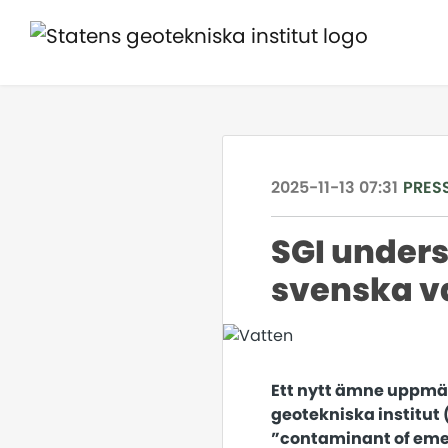
2025-11-13 07:31
PRES
SGI unders
svenska v
Ett nytt ämne uppmär
geotekniska institut 
”contaminant of emer