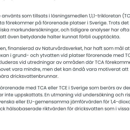
.
 använts som tillsats i lösningsmedlen 1,1,1-trikloretan (T
a förekommer på förorenade platser i Sverige. Trots det 
niska markundersökningar, och tidigare analyser har ofta
att även betydande halter kunnat förbli oupptäckta.
n, finansierad av Naturvårdsverket, har haft som mål a
oxan i grund- och ytvatten vid platser förorenade med T
nkluderas vid utredningar av områden där TCA förekomme
et vara mindre, men det kan ändå vara motiverat att u
l nära dricksvattenbrunnar.
rorenade med TCA eller TCE i Sverige som berörs av de
 inte uppskattats. En utmaning vid undersökning och r
venska eller EU-gemensamma jämförvärden för 1,4-dioxa
dock hälsobaserade riktvärden för dricksvatten som i vissa