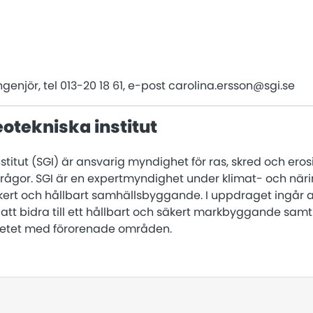
ngenjör, tel 013-20 18 61, e-post carolina.ersson@sgi.se
otekniska institut
stitut (SGI) är ansvarig myndighet för ras, skred och ero
frågor. SGI är en expertmyndighet under klimat- och nä
kert och hållbart samhällsbyggande. I uppdraget ingår at
, att bidra till ett hållbart och säkert markbyggande samt
etet med förorenade områden.