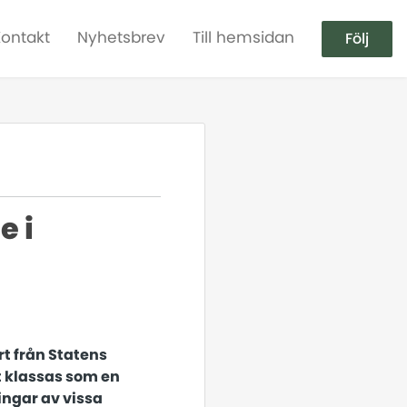
Kontakt
Nyhetsbrev
Till hemsidan
Följ
e i
t från Statens
lt klassas som en
ngar av vissa