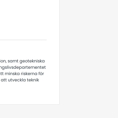
sion, samt geotekniska
ringslivsdepartementet
t minska riskerna för
 att utveckla teknik