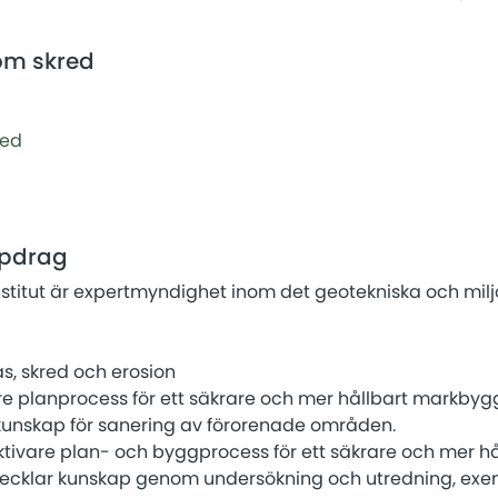
om skred
red
ppdrag
nstitut är expertmyndighet inom det geotekniska och mil
as, skred och erosion
ivare planprocess för ett säkrare och mer hållbart markb
 kunskap för sanering av förorenade områden.
ektivare plan- och byggprocess för ett säkrare och mer hå
ecklar kunskap genom undersökning och utredning, exe