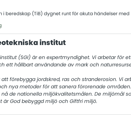
n i beredskap (TiB) dygnet runt för akuta händelser med 
g
otekniska institut
nstitut (SGI) är en expertmyndighet. Vi arbetar för ett 
h ett hållbart användande av mark och naturresurser
r att förebygga jordskred, ras och stranderosion. Vi a
och nya metoder för att sanera förorenade områden.
tt nå de nationella miljökvalitetsmålen. De miljömål so
 är God bebyggd miljö och Giftfri miljö.