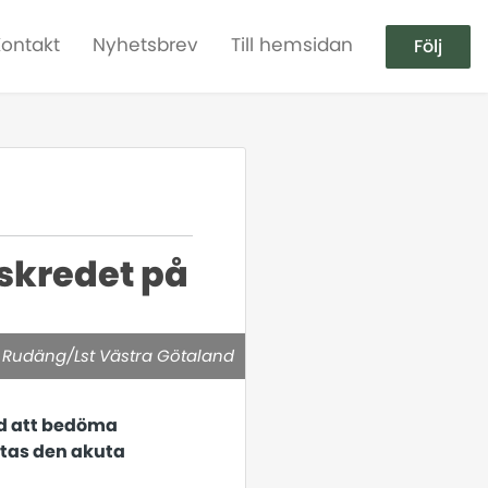
Kontakt
Nyhetsbrev
Till hemsidan
Följ
 skredet på
rs Rudäng/Lst Västra Götaland
d att bedöma
utas den akuta