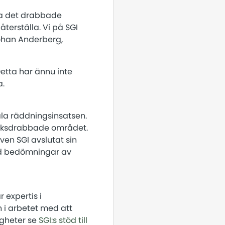
ra det drabbade
terställa. Vi på SGI
ohan Anderberg,
etta har ännu inte
a.
la räddningsinsatsen.
lycksdrabbade området.
en SGI avslutat sin
id bedömningar av
 expertis i
 i arbetet med att
igheter se
SGI:s stöd till