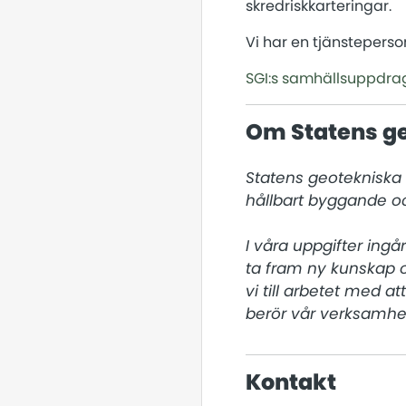
skredriskkarteringar.
Vi har en tjänsteperso
SGI:s samhällsuppdra
Om Statens ge
Statens geotekniska i
hållbart byggande oc
I våra uppgifter ingå
ta fram ny kunskap 
vi till arbetet med a
berör vår verksamhet
Kontakt