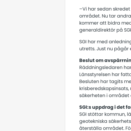
–Vi har sedan skredet
området. Nu tar andra 
kommer att bidra med 
generaldirektör på SGI
SGI har med anledning
utretts. Just nu pågår
Beslut om avspärrni
Räddningsledaren har
Länsstyrelsen har fat
Besluten har tagits m
krisberedskapsinsats,
säkerheten i området o
SGI:s uppdrag i det f
SGI stöttar kommun, lä
geotekniska säkerhetsf
återställa området. F