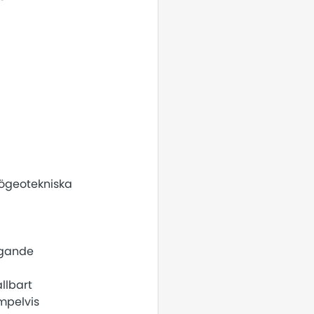
jögeotekniska
yggande
llbart
mpelvis