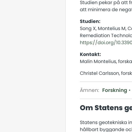
Studien pekar på att f
att minimera de negat
Studien:
Song X, Montelius M, C
Remediation Technolog
https://doi.org/10.33
Kontakt:
Malin Montelius, forska
Christel Carlsson, for
Ämnen:
Forskning
Om Statens ge
Statens geotekniska ins
hållbart byggande och