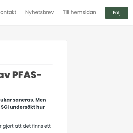
Kontakt
Nyhetsbrev
Till hemsidan
Följ
av PFAS-
rukar saneras. Men
n SGI undersökt hur
gjort att det finns ett