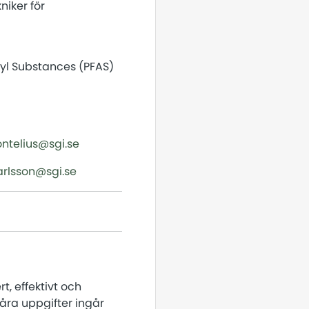
niker för
kyl Substances (PFAS)
ntelius@sgi.se
carlsson@sgi.se
t, effektivt och
åra uppgifter ingår