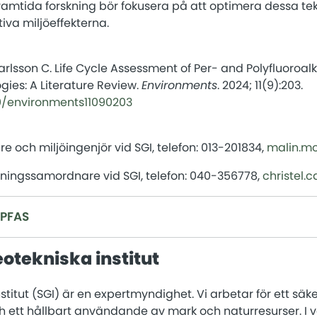
ramtida forskning bör fokusera på att optimera dessa tek
iva miljöeffekterna.
arlsson C. Life Cycle Assessment of Per- and Polyfluoroal
ies: A Literature Review.
Environments
. 2024; 11(9):203.
90/environments11090203
re och miljöingenjör vid SGI, telefon: 013-201834,
malin.mo
skningssamordnare vid SGI, telefon: 040-356778,
christel.
PFAS
otekniska institut
titut (SGI) är en expertmyndighet. Vi arbetar för ett säker
 ett hållbart användande av mark och naturresurser. I v