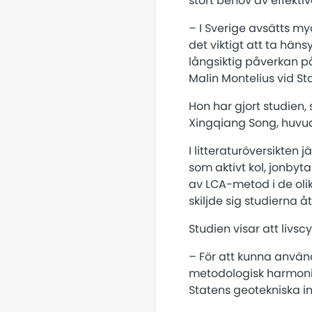
stort behov av effekti
– I Sverige avsätts m
det viktigt att ta häns
långsiktig påverkan p
Malin Montelius vid Sta
Hon har gjort studien,
Xingqiang Song, huvudfö
I litteraturöversikten 
som aktivt kol, jonbyta
av LCA-metod i de olika
skiljde sig studierna å
Studien visar att livsc
– För att kunna använd
metodologisk harmonis
Statens geotekniska ins