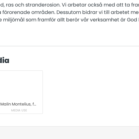
ed, ras och stranderosion. Vi arbetar också med att ta f
 förorenade områden. Dessutom bidrar vi till arbetet me
De miljömål som framför allt berör vår verksamhet är Go
dia
Malin Montelius, forskare och miljöingenjör vid SGI
MEDIA USE