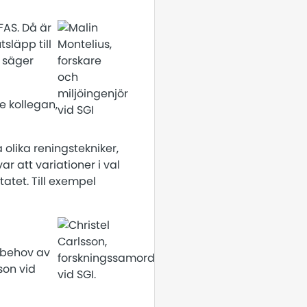
FAS. Då är
släpp till
 säger
e kollegan,
a olika reningstekniker,
r att variationer i val
tatet. Till exempel
t behov av
son vid