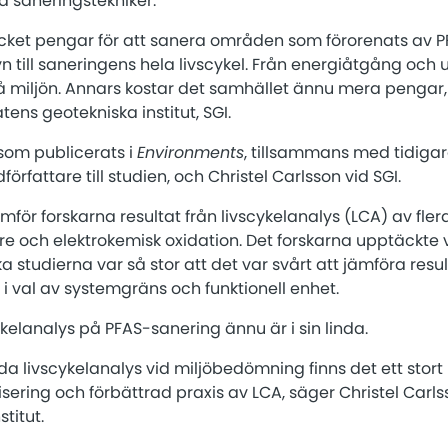
va saneringstekniker.
ycket pengar för att sanera områden som förorenats av P
yn till saneringens hela livscykel. Från energiåtgång och ut
å miljön. Annars kostar det samhället ännu mera pengar,
tens geotekniska institut, SGI.
 som publicerats i
Environments
, tillsammans med tidigar
rfattare till studien, och Christel Carlsson vid SGI.
jämför forskarna resultat från livscykelanalys (LCA) av fler
re och elektrokemisk oxidation. Det forskarna upptäckte va
 studierna var så stor att det var svårt att jämföra resul
t i val av systemgräns och funktionell enhet.
ykelanalys på PFAS-sanering ännu är i sin linda.
a livscykelanalys vid miljöbedömning finns det ett stor
ering och förbättrad praxis av LCA, säger Christel Carls
titut.