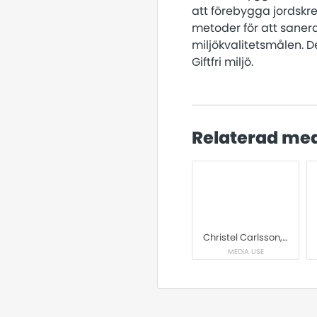
att förebygga jordskr
metoder för att sanera
miljökvalitetsmålen. 
Giftfri miljö.
Relaterad me
Christel Carlsson, forskningssamordnare vid SGI.
MEDIA USE