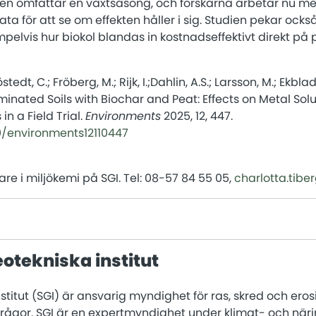
ien omfattar en växtsäsong, och forskarna arbetar nu m
ta för att se om effekten håller i sig. Studien pekar ocks
elvis hur biokol blandas in kostnadseffektivt direkt på p
östedt, C.; Fröberg, M.; Rijk, I.;Dahlin, A.S.; Larsson, M.; Ekblad
ated Soils with Biochar and Peat: Effects on Metal Solub
n a Field Trial.
Environments
2025, 12, 447.
90/environments12110447
are i miljökemi på SGI. Tel: 08-57 84 55 05,
charlotta.tiber
otekniska institut
stitut (SGI) är ansvarig myndighet för ras, skred och ero
frågor. SGI är en expertmyndighet under klimat- och nä