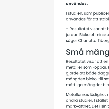
användas.
I studien, som publicer
användas för att stabi
– Resultatet visar att
jordar. Biokolet minsk
säger Charlotta Tiberg,
Små mängde
Resultatet visar att en
metaller som koppar, k
gjorde att både daggm
mängden biokol till sex
måttliga mängder bioko
Metallernas löslighet m
andra studier. I ställ
markvattnet. Det i sin 