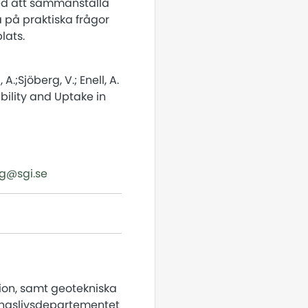
ed att sammanställa
å på praktiska frågor
lats.
, A.;Sjöberg, V.; Enell, A.
ility and Uptake in
g​@sgi.se
sion, samt geotekniska
ringslivsdepartementet