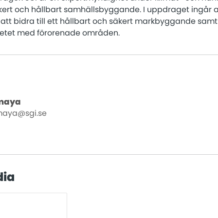
kert och hållbart samhällsbyggande. I uppdraget ingår at
, att bidra till ett hållbart och säkert markbyggande samt
etet med förorenade områden.
Amaya
amaya@sgi.se
dia