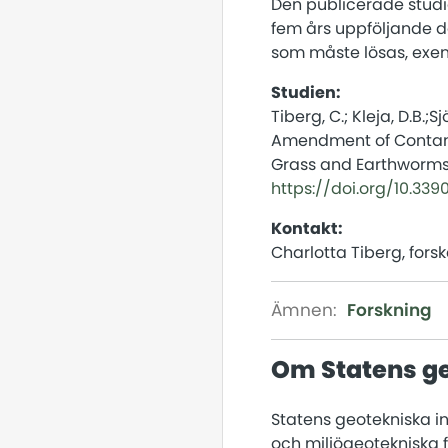
Den publicerade stud
fem års uppföljande da
som måste lösas, exemp
Studien:
Tiberg, C.; Kleja, D.B.;Sj
Amendment of Contamin
Grass and Earthworms i
https://doi.org/10.33
Kontakt:
Charlotta Tiberg, forsk
Ämnen:
Forskning
Om Statens ge
Statens geotekniska in
och miljögeotekniska 