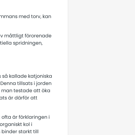
lsammans med torv, kan
av måttligt förorenade
iella spridningen,
s så kallade katjoniska
enna tillsats i jorden
r man testade att öka
ats är därför att
ofta är förklaringen i
rganiskt kol i
inder starkt till