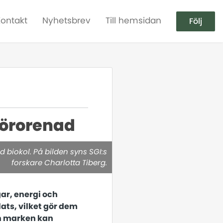
Kontakt
Nyhetsbrev
Till hemsidan
Följ
förorenad
 biokol. På bilden syns SGI:s
forskare Charlotta Tiberg.
ar, energi och
lats, vilket gör dem
och marken kan