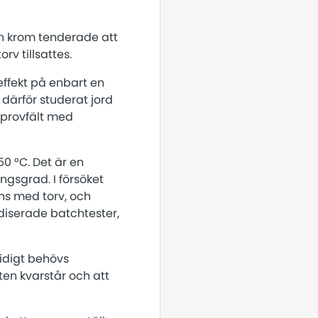
och krom tenderade att
rv tillsattes.
effekt på enbart en
a därför studerat jord
 provfält med
0 °C. Det är en
ngsgrad. I försöket
ns med torv, och
diserade batchtester,
tidigt behövs
kten kvarstår och att