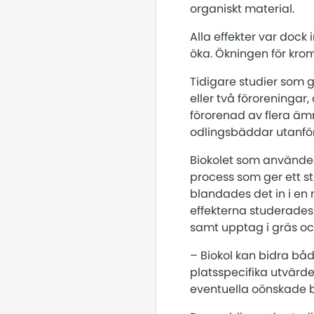
organiskt material.
Alla effekter var dock
öka. Ökningen för krom 
Tidigare studier som g
eller två föroreningar,
förorenad av flera äm
odlingsbäddar utanför
Biokolet som användes 
process som ger ett st
blandades det in i en
effekterna studerades
samt upptag i gräs o
– Biokol kan bidra både
platsspecifika utvärder
eventuella oönskade bi