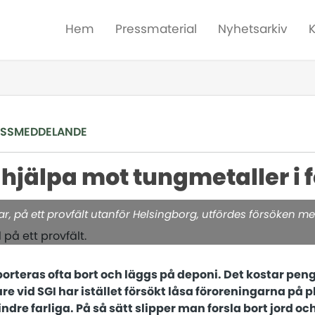
Hem
Pressmaterial
Nyhetsarkiv
ESSMEDDELANDE
 hjälpa mot tungmetaller i 
r, på ett provfält utanför Helsingborg, utfördes försöken med
orteras ofta bort och läggs på deponi. Det kostar peng
re vid SGI har istället försökt låsa föroreningarna på p
ndre farliga. På så sätt slipper man forsla bort jord 