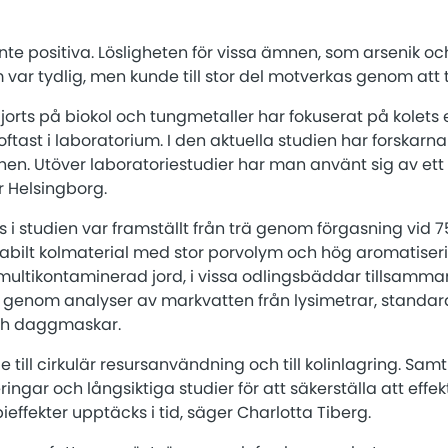
 inte positiva. Lösligheten för vissa ämnen, som arsenik 
var tydlig, men kunde till stor del motverkas genom att to
jorts på biokol och tungmetaller har fokuserat på kolets 
 oftast i laboratorium. I den aktuella studien har forskarn
nen. Utöver laboratoriestudier har man använt sig av ett
 Helsingborg.
i studien var framställt från trä genom förgasning vid 75
abilt kolmaterial med stor porvolym och hög aromatiseri
 multikontaminerad jord, i vissa odlingsbäddar tillsamma
 genom analyser av markvatten från lysimetrar, standar
ch daggmaskar.
 till cirkulär resursanvändning och till kolinlagring. Sam
ingar och långsiktiga studier för att säkerställa att effe
effekter upptäcks i tid, säger Charlotta Tiberg.