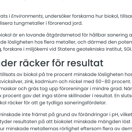
ats i
Environments
, undersöker forskarna hur biokol, til
lisera tungmetaller i förorenad jord.
 biokol är en lovande åtgärdsmetod för hållbar sanering 
ade lösligheten hos flera metaller, och därmed den potent
 forskare i miljökemi vid Statens geotekniska institut, SGI.
r räcker för resultat
 tillsats av biokol på tre procent minskade lösligheten ho
vicksilver, zink, kadmium och nickel med 60–80 procent. D
askar och gräs tog upp föroreningar i mindre grad. Nä
 procent gav det inga större skillnader i resultat. En sluts
l räcker för att ge tydliga saneringsfördelar.
inskade inte främst på grund av förändringar i pH, vilket 
et tyder resultaten på att biokolet minskade mängden löst o
tur minskade metallernas rörlighet eftersom flera av dem b