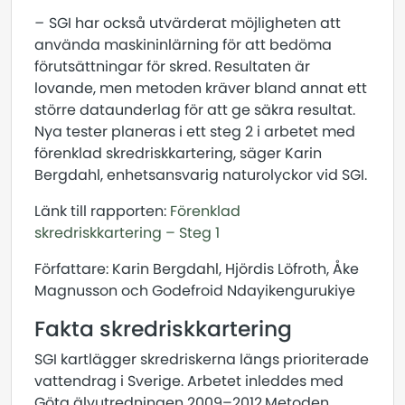
–
SGI har också utvärderat möjligheten att
använda maskininlärning för att bedöma
förutsättningar för skred. Resultaten är
lovande, men metoden kräver bland annat ett
större dataunderlag för att ge säkra resultat.
Nya tester planeras i ett steg 2 i arbetet med
förenklad skredriskkartering, säger Karin
Bergdahl, enhetsansvarig naturolyckor vid SGI.
Länk till rapporten:
Förenklad
skredriskkartering – Steg 1
Författare: Karin Bergdahl, Hjördis Löfroth, Åke
Magnusson och Godefroid Ndayikengurukiye
Fakta skredriskkartering
SGI kartlägger skredriskerna längs prioriterade
vattendrag i Sverige. Arbetet inleddes med
Göta älvutredningen 2009–2012.Metoden