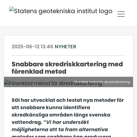
2025-06-12 13:46
NYHETER
Snabbare skredriskkartering med
förenklad metod
Förenklad metod för skredriskkartering
SGI har utvecklat och testat nya metoder för
att snabbare kunna identifiera
skredkänsliga områden längs svenska
vattendrag. ”
Vi har undersökt
möjligheterna att ta fram alternativa
metoder som snabbare kan producera