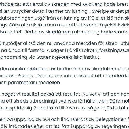
isade att ett flertal av skreden med kvicklera hade brett u
ker uttrycker detta i termer av lutning. I Sverige är det pr
bredningen utgå från en lutning av 1:10 eller 1:15 från sl
gs Göta älv räknar man med att ett skred i mycket kvick 
ar att ett flertal av skredärrens utbredning hade större l
ärr stödjer alltså den nu använda metoden för skred-ut
an nå ända till fastmark, säger Hjördis Löfroth, forskning
anpassning vid Statens geotekniska institut.
 den norska metoden, för bedömning av skredutbredning, 
llämpas i Sverige. Det är dock inte uteslutet att metode
 och parametrar i modellen.
 negativt resultat också ett resultat. Nu vet vi att den n
ma ett skreds utbredning i svenska förhållanden. Däremot
 kan sprida sig ända fram till fastmark, säger Hjördis Löfro
n på uppdrag av SGI och finansierats av Delegationen fö
älv inrättades efter att SGI fått i uppdrag av regeringen