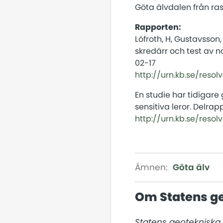
Göta älvdalen från ras
Rapporten:
Löfroth, H, Gustavsson,
skredärr och test av n
02-17
http://urn.kb.se/reso
En studie har tidigare
sensitiva leror. Delra
http://urn.kb.se/reso
Ämnen:
Göta älv
Om Statens ge
Statens geotekniska i