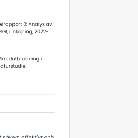
Delrapport 2: Analys av
SGI, Linköping, 2022-
 Skredutbredning i
raturstudie.
säkert, effektivt och 