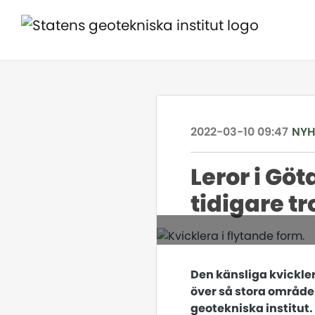
2022-03-10 09:47
NYH
Leror i Gö
tidigare tr
Den känsliga kvickler
över så stora områden
geotekniska institut