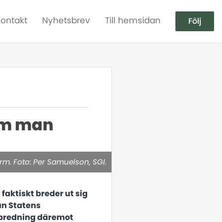
Kontakt
Nyhetsbrev
Till hemsidan
Följ
som man
orm. Foto: Per Samuelson, SGI.
faktiskt breder ut sig
ån Statens
utbredning däremot