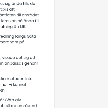
t sig ända tills de
axis att i
äntfoten till området
lera kan nå ända till
utning än 1:15.
bredning längs Göta
ssamordnare på
visade det sig att
n kan anpassas genom
orska metoden inte
 har vi kunnat
th.
r Göta älv.
 att säkra områden i