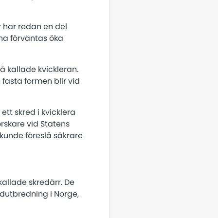
r har redan en del
rna förväntas öka
å kallade kvickleran.
 fasta formen blir vid
tt skred i kvicklera
orskare vid Statens
n kunde föreslå säkrare
kallade skredärr. De
dutbredning i Norge,