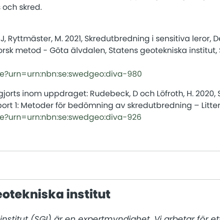
 och skred.
 J, Ryttmäster, M. 2021, Skredutbredning i sensitiva leror, 
orsk metod - Göta älvdalen, Statens geotekniska institut, 
lve?urn=urn:nbn:se:swedgeo:diva-980
 gjorts inom uppdraget: Rudebeck, D och Löfroth, H. 2020,
pport 1: Metoder för bedömning av skredutbredning – Litte
lve?urn=urn:nbn:se:swedgeo:diva-926
otekniska institut
nstitut (SGI) är en expertmyndighet. Vi arbetar för ett 