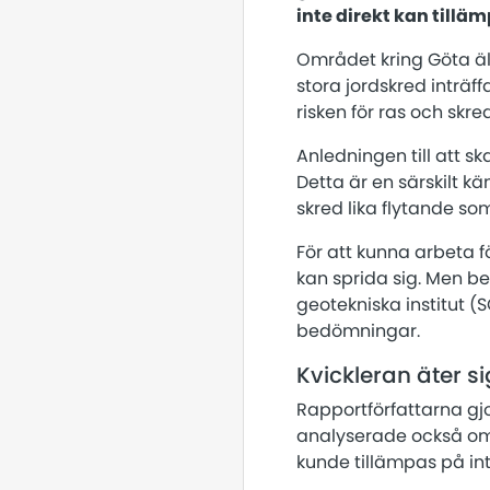
inte direkt kan tillä
Området kring Göta älv
stora jordskred inträ
risken för ras och skred
Anledningen till att s
Detta är en särskilt kä
skred lika flytande so
För att kunna arbeta 
kan sprida sig. Men bed
geotekniska institut (
bedömningar.
Kvickleran äter si
Rapportförfattarna gjo
analyserade också om 
kunde tillämpas på in