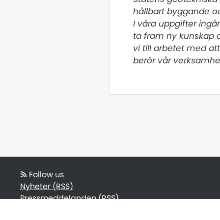
hållbart byggande oc
I våra uppgifter ingå
ta fram ny kunskap 
vi till arbetet med a
berör vår verksamhet
Follow us
Nyheter (RSS)
Pressmeddelanden (RSS)
Bloggposter (RSS)