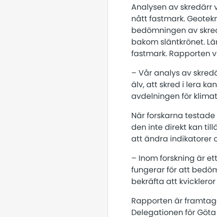
Analysen av skredärr v
nått fastmark. Geotekni
bedömningen av skredut
bakom släntkrönet. Län
fastmark. Rapporten vis
– Vår analys av skred
älv, att skred i lera k
avdelningen för klimat
När forskarna testade
den inte direkt kan ti
att ändra indikatorer
– Inom forskning är ett
fungerar för att bedö
bekräfta att kvickleror
Rapporten är framtage
Delegationen för Göta 