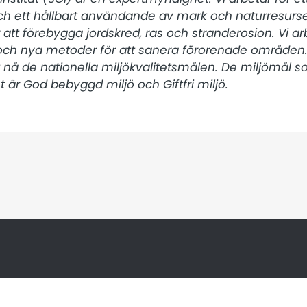
h ett hållbart användande av mark och naturresurser
r att förebygga jordskred, ras och stranderosion. Vi a
och nya metoder för att sanera förorenade områden.
tt nå de nationella miljökvalitetsmålen. De miljömål so
 är God bebyggd miljö och Giftfri miljö.