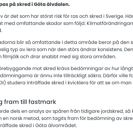
mpas på skred i Göta älvdalen.
 är det som har störst risk för ras och skred i Sverige. Hä
ffat med omfattande skador som följd. Klimatförändringa
.
kadorna blir så omfattande i detta område beror på den s
nslig typ av lera som när den störs ändrar konsistens. Den
m filmjölk och drar snabbt med sig stora områden.
förebyggande mot skred krävs bedömningar av hur långt e
ömningarna är ännu inte tillräckligt säkra. Därför ville f
SGI) studera inträffade skred i kvicklera för att se om ma
g fram till fastmark
rde dels en analys av spåren från tidigare jordskred, så 
en norsk metod, som tagits fram för bedömning av skre
träffade skred i Göta älvområdet.